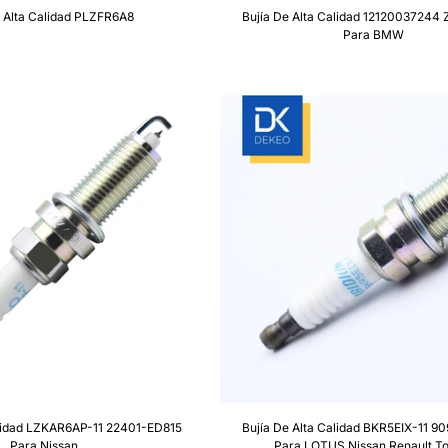
e Alta Calidad PLZFR6A8
Bujía De Alta Calidad 1212003724
Para BMW
alidad LZKAR6AP-11 22401-ED815
Bujía De Alta Calidad BKR5EIX-11 9
Para Nissan
Para LOTUS Nissan Renault T