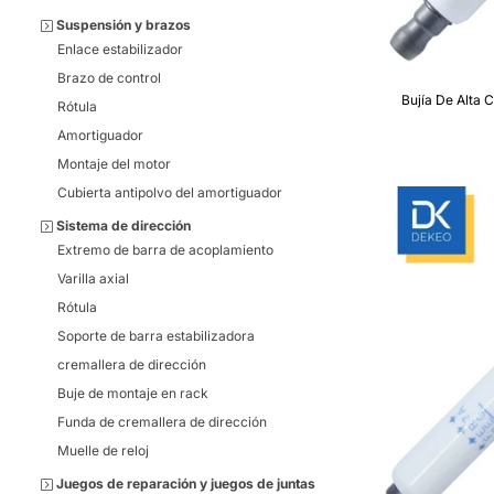
Suspensión y brazos
Enlace estabilizador
Brazo de control
Bujía De Alta 
Rótula
Amortiguador
Montaje del motor
Cubierta antipolvo del amortiguador
Sistema de dirección
Extremo de barra de acoplamiento
Varilla axial
Rótula
Soporte de barra estabilizadora
cremallera de dirección
Buje de montaje en rack
Funda de cremallera de dirección
Muelle de reloj
Juegos de reparación y juegos de juntas