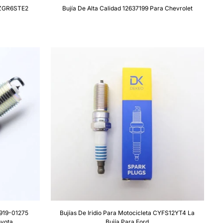
4 ZGR6STE2
Bujía De Alta Calidad 12637199 Para Chevrolet
0919-01275
Bujías De Iridio Para Motocicleta CYFS12YT4 La
oyota
Bujía Para Ford