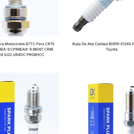
Para Motocicleta B7TC Para CR7E
Bujía De Alta Calidad 90919-01240 
EA-9 CPR8EAIX-9 96067 CR8E
Toyota
U24 IU22 UR4DC PRG6HCC