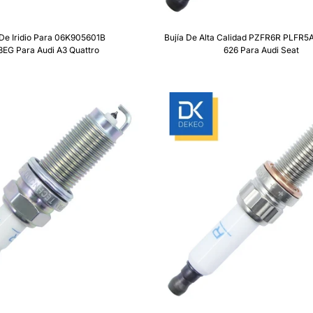
 De Iridio Para 06K905601B
Bujía De Alta Calidad PZFR6R PLFR5A
EG Para Audi A3 Quattro
626 Para Audi Seat