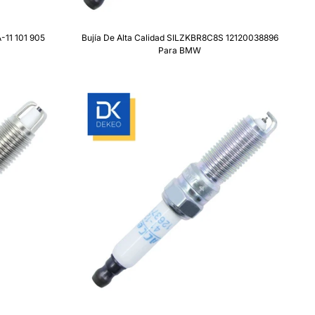
-11 101 905
Bujía De Alta Calidad SILZKBR8C8S 12120038896
Para BMW